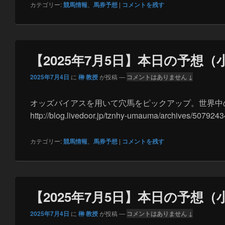
カテゴリー:
競馬情報
、
馬券予想
|
コメントを残す
【2025年7月5日】本日の予想
2025年7月4日
に
榊 教授
が投稿
—
コメントはありません ↓
オッズバイアスを用いて穴馬をピックアップ。世界中
http://blog.livedoor.jp/tznhy-umauma/archives/5079
カテゴリー:
競馬情報
、
馬券予想
|
コメントを残す
【2025年7月5日】本日の予想
2025年7月4日
に
榊 教授
が投稿
—
コメントはありません ↓