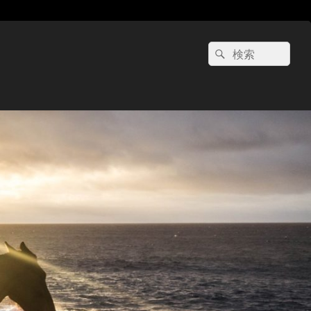
検
検
索:
索