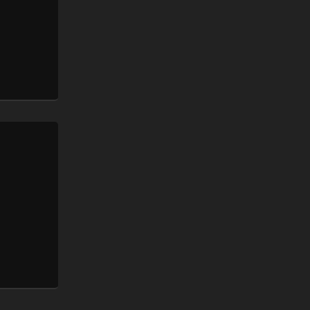
：前半）
：後半）