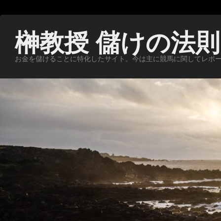
榊教授 儲けの法則
お金を儲けることに特化したサイト。今は主に競馬に関してレポ