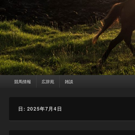
メ
競馬情報
広辞苑
雑談
イ
ン
メ
ニ
日:
2025年7月4日
ュ
ー