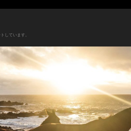
ートしています。