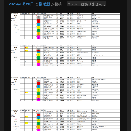
2025年6月28日
に
榊 教授
が投稿
—
コメントはありません ↓