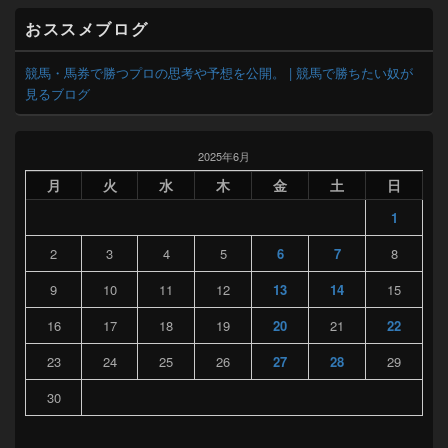
おススメブログ
競馬・馬券で勝つプロの思考や予想を公開。 | 競馬で勝ちたい奴が
見るブログ
2025年6月
月
火
水
木
金
土
日
1
2
3
4
5
6
7
8
9
10
11
12
13
14
15
16
17
18
19
20
21
22
23
24
25
26
27
28
29
30