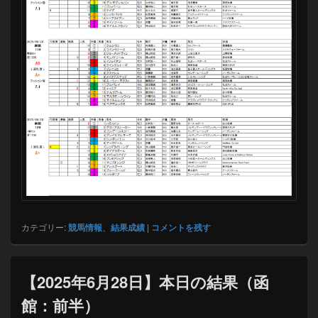
カテゴリー:
競馬情報
、
結果成績
|
コメントを残す
【2025年6月28日】本日の結果（函
館：前半）