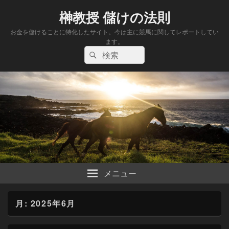
榊教授 儲けの法則
お金を儲けることに特化したサイト。今は主に競馬に関してレポートしてい
ます。
検
検
索:
索
メニュー
月:
2025年6月