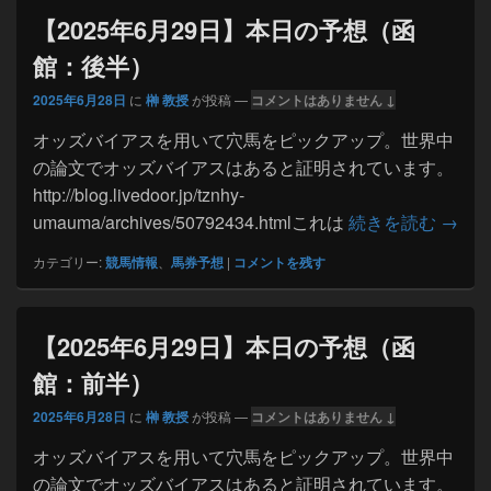
【2025年6月29日】本日の予想（函
館：後半）
2025年6月28日
に
榊 教授
が投稿
—
コメントはありません ↓
オッズバイアスを用いて穴馬をピックアップ。世界中
の論文でオッズバイアスはあると証明されています。
http://blog.livedoor.jp/tznhy-
【20
umauma/archives/50792434.htmlこれは
続きを読む
→
カテゴリー:
競馬情報
、
馬券予想
|
コメントを残す
【2025年6月29日】本日の予想（函
館：前半）
2025年6月28日
に
榊 教授
が投稿
—
コメントはありません ↓
オッズバイアスを用いて穴馬をピックアップ。世界中
の論文でオッズバイアスはあると証明されています。