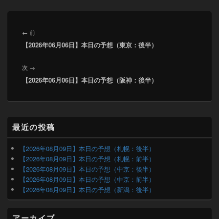
投
稿
前
←
前
ナ
【2026年06月06日】本日の予想（東京：後半）
の
ビ
投
ゲ
次
次
→
稿:
ー
【2026年06月06日】本日の予想（阪神：後半）
の
シ
投
ョ
稿:
ン
メ
最近の投稿
イ
ン
サ
【2026年08月09日】本日の予想（札幌：後半）
イ
【2026年08月09日】本日の予想（札幌：前半）
ド
【2026年08月09日】本日の予想（中京：後半）
バ
【2026年08月09日】本日の予想（中京：前半）
ー
【2026年08月09日】本日の予想（新潟：後半）
ウ
ィ
ジ
アーカイブ
ェ