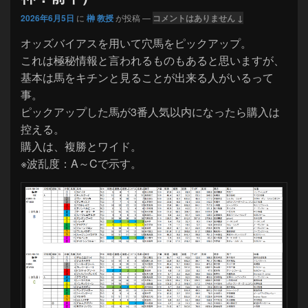
2026年6月5日
に
榊 教授
が投稿
—
コメントはありません ↓
オッズバイアスを用いて穴馬をピックアップ。
これは極秘情報と言われるものもあると思いますが、
基本は馬をキチンと見ることが出来る人がいるって
事。
ピックアップした馬が3番人気以内になったら購入は
控える。
購入は、複勝とワイド。
※波乱度：A～Cで示す。