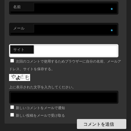
名前
*
メール
*
サイト
次回のコメントで使用するためブラウザーに自分の名前、メールア
ドレス、サイトを保存する。
上に表示された文字を入力してください。
新しいコメントをメールで通知
新しい投稿をメールで受け取る