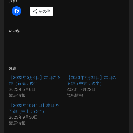
共有:
その他
いいね:
関連
【2023年5月6日】本日の予
【2023年7月23日】本日の
想（新潟：後半）
予想（中京：後半）
2023年5月6日
2023年7月22日
競馬情報
競馬情報
【2023年10月1日】本日の
予想（中山：後半）
2023年9月30日
競馬情報