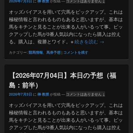
2026年7月3日
に
榊 教授
が投稿
—
コメントはありません ↓
オッズバイアスを用いて穴馬をピックアップ。これは
極秘情報と言われるものもあると思いますが、基本は
馬をキチンと見ることが出来る人がいるって事。ピッ
クアップした馬が3番人気以内になったら購入は控え
【2026年07
る。購入は、複勝とワイド。※
続きを読む
→
カテゴリー:
競馬情報
、
馬券予想
|
コメントを残す
【2026年07月04日】本日の予想（福
島：前半）
2026年7月3日
に
榊 教授
が投稿
—
コメントはありません ↓
オッズバイアスを用いて穴馬をピックアップ。これは
極秘情報と言われるものもあると思いますが、基本は
馬をキチンと見ることが出来る人がいるって事。ピッ
クアップした馬が3番人気以内になったら購入は控え