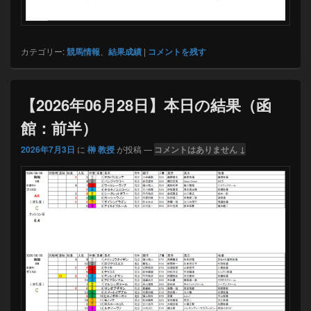
カテゴリー:
競馬情報
、
結果成績
|
コメントを残す
【2026年06月28日】本日の結果（函
館：前半）
2026年7月3日
に
榊 教授
が投稿
—
コメントはありません ↓