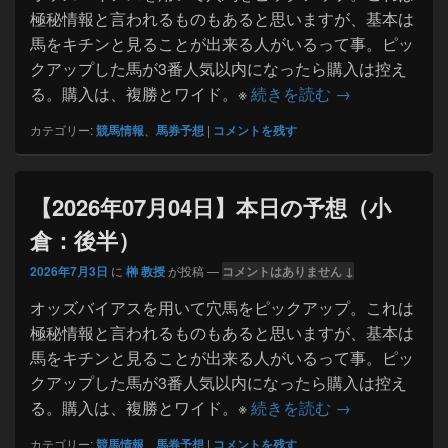
極秘情報と言われるものもあると思いますが、基本は
馬をキチンと見ることが出来る人がいるって事。ピッ
クアップした馬が3番人気以内になったら購入は控え
【2026年07
る。購入は、複勝とワイド。※
続きを読む
→
カテゴリー:
競馬情報
、
馬券予想
|
コメントを残す
【2026年07月04日】本日の予想（小
倉：後半）
2026年7月3日
に
榊 教授
が投稿
—
コメントはありません ↓
オッズバイアスを用いて穴馬をピックアップ。これは
極秘情報と言われるものもあると思いますが、基本は
馬をキチンと見ることが出来る人がいるって事。ピッ
クアップした馬が3番人気以内になったら購入は控え
【2026年07
る。購入は、複勝とワイド。※
続きを読む
→
カテゴリー:
競馬情報
、
馬券予想
|
コメントを残す