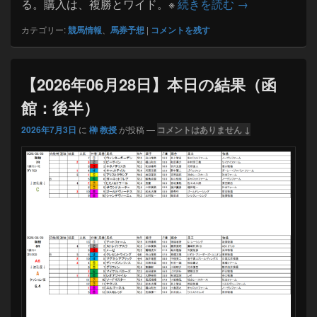
【2026年07
る。購入は、複勝とワイド。※
続きを読む
→
カテゴリー:
競馬情報
、
馬券予想
|
コメントを残す
【2026年06月28日】本日の結果（函
館：後半）
2026年7月3日
に
榊 教授
が投稿
—
コメントはありません ↓