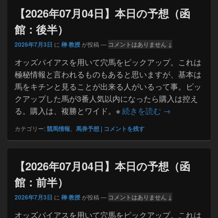
【2026年07月04日】本日の予想（函
館：後半）
2026年7月3日
に
榊 教授
が投稿
—
コメントはありません ↓
オッズバイアスを用いて穴馬をピックアップ。これは
極秘情報と言われるものもあると思いますが、基本は
馬をキチンと見ることが出来る人がいるって事。ピッ
クアップした馬が3番人気以内になったら購入は控え
【2026年07
る。購入は、複勝とワイド。※
続きを読む
→
カテゴリー:
競馬情報
、
馬券予想
|
コメントを残す
【2026年07月04日】本日の予想（函
館：前半）
2026年7月3日
に
榊 教授
が投稿
—
コメントはありません ↓
オッズバイアスを用いて穴馬をピックアップ。これは