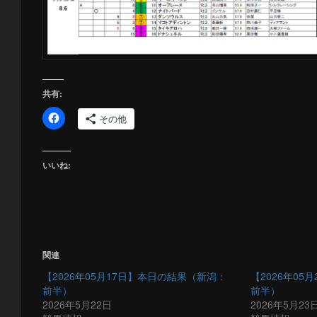
共有:
その他
いいね:
関連
【2026年05月17日】本日の結果（新潟：
【2026年0
前半）
前半）
2026年5月22日
2026年5月23