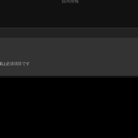
競馬情報
欄は必須項目です