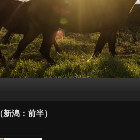
果（新潟：前半）