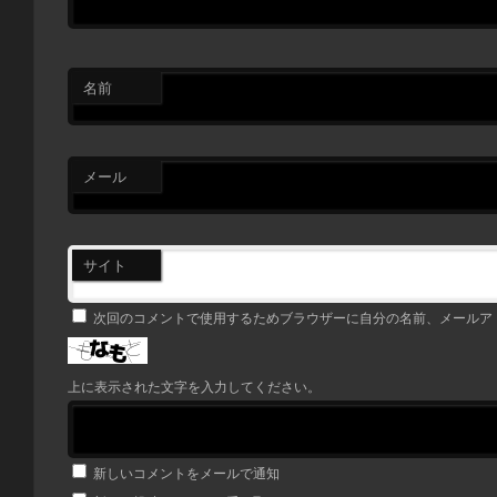
名前
メール
サイト
次回のコメントで使用するためブラウザーに自分の名前、メールア
上に表示された文字を入力してください。
新しいコメントをメールで通知