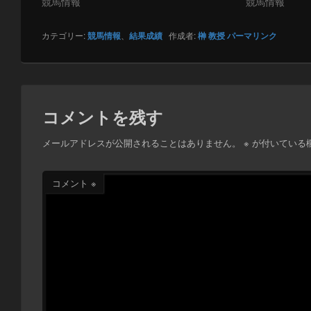
競馬情報
競馬情報
カテゴリー:
競馬情報
、
結果成績
作成者:
榊 教授
パーマリンク
コメントを残す
メールアドレスが公開されることはありません。
※
が付いている
コメント
※