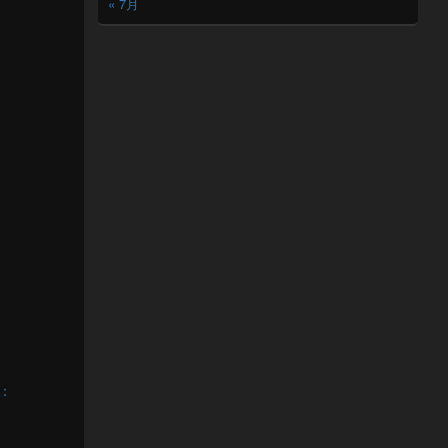
« 7月
：