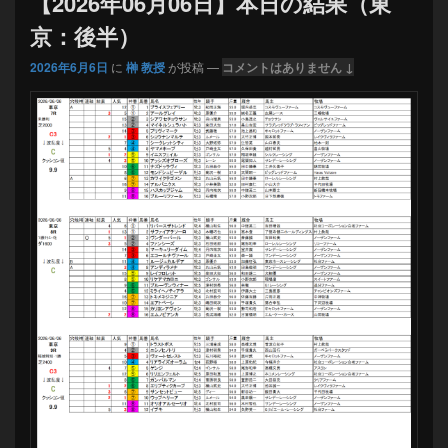
【2026年06月06日】本日の結果（東
京：後半）
2026年6月6日
に
榊 教授
が投稿
—
コメントはありません ↓