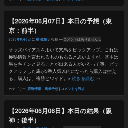
【2026年06月07日】本日の予想（東
京：前半）
2026年6月6日
に
榊 教授
が投稿
—
コメントはありません ↓
オッズバイアスを用いて穴馬をピックアップ。これは
極秘情報と言われるものもあると思いますが、基本は
馬をキチンと見ることが出来る人がいるって事。ピッ
クアップした馬が3番人気以内になったら購入は控え
【2026年06
る。購入は、複勝とワイド。※
続きを読む
→
カテゴリー:
競馬情報
、
馬券予想
|
コメントを残す
【2026年06月06日】本日の結果（阪
神：後半）