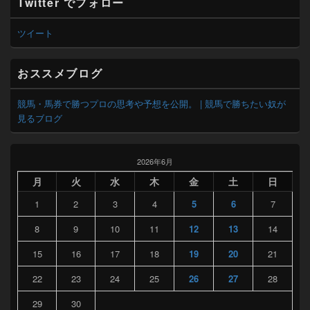
リ
Twitter でフォロー
ー
ツイート
おススメブログ
競馬・馬券で勝つプロの思考や予想を公開。 | 競馬で勝ちたい奴が
見るブログ
2026年6月
月
火
水
木
金
土
日
1
2
3
4
5
6
7
8
9
10
11
12
13
14
15
16
17
18
19
20
21
22
23
24
25
26
27
28
29
30