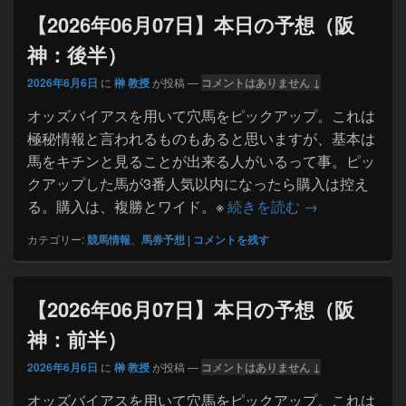
【2026年06月07日】本日の予想（阪
神：後半）
2026年6月6日
に
榊 教授
が投稿
—
コメントはありません ↓
オッズバイアスを用いて穴馬をピックアップ。これは
極秘情報と言われるものもあると思いますが、基本は
馬をキチンと見ることが出来る人がいるって事。ピッ
クアップした馬が3番人気以内になったら購入は控え
【2026年06
る。購入は、複勝とワイド。※
続きを読む
→
カテゴリー:
競馬情報
、
馬券予想
|
コメントを残す
【2026年06月07日】本日の予想（阪
神：前半）
2026年6月6日
に
榊 教授
が投稿
—
コメントはありません ↓
オッズバイアスを用いて穴馬をピックアップ。これは