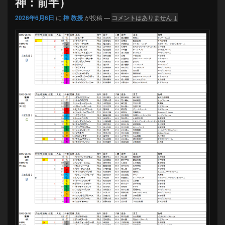
神：前半）
2026年6月6日
に
榊 教授
が投稿
—
コメントはありません ↓