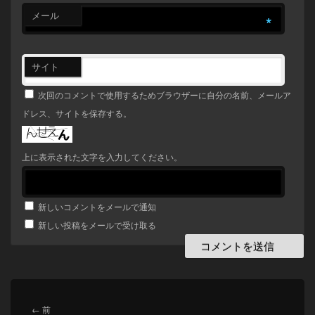
メール
*
サイト
次回のコメントで使用するためブラウザーに自分の名前、メールア
ドレス、サイトを保存する。
上に表示された文字を入力してください。
新しいコメントをメールで通知
新しい投稿をメールで受け取る
投
稿
前
←
前