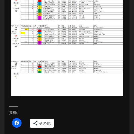
共有:
その他