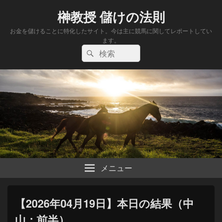
榊教授 儲けの法則
お金を儲けることに特化したサイト。今は主に競馬に関してレポートしてい
ます。
検
検
索:
索
メニュー
【2026年04月19日】本日の結果（中
山：前半）