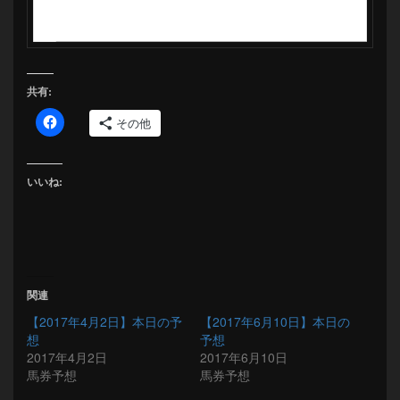
共有:
その他
いいね:
関連
【2017年4月2日】本日の予
【2017年6月10日】本日の
想
予想
2017年4月2日
2017年6月10日
馬券予想
馬券予想