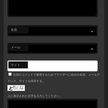
名前
*
メール
*
サイト
次回のコメントで使用するためブラウザーに自分の名前、メールア
ドレス、サイトを保存する。
上に表示された文字を入力してください。