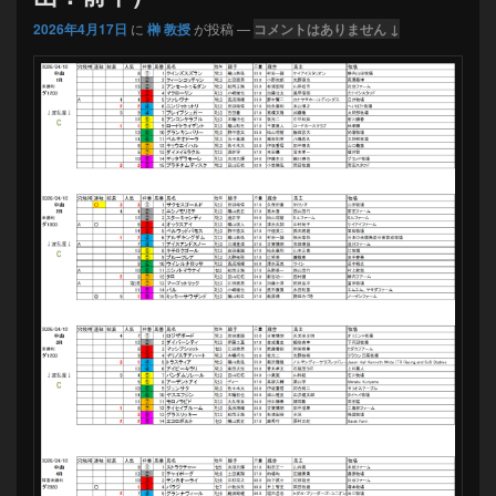
2026年4月17日
に
榊 教授
が投稿
—
コメントはありません ↓