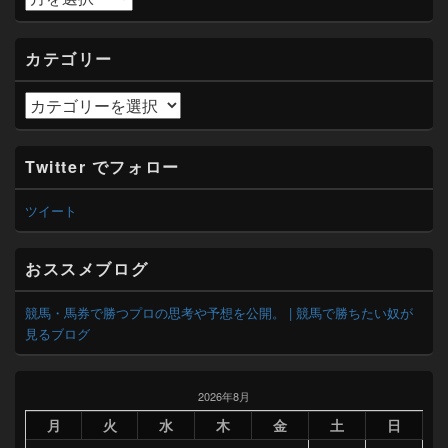
エ
ー
リ
カ
ア
イ
カテゴリー
ブ
カ
テ
ゴ
リ
Twitter でフォロー
ー
ツイート
おススメブログ
競馬・馬券で勝つプロの思考や予想を公開。 | 競馬で勝ちたい奴が
見るブログ
2026年8月
月
火
水
木
金
土
日