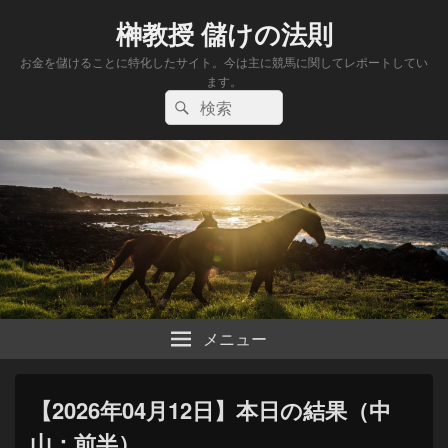
榊教授 儲けの法則
お金を儲けることに特化したサイト。今は主に競馬に関してレポートしてい
ます。
検
検
索:
索
メニュー
【2026年04月12日】本日の結果（中
山：前半）