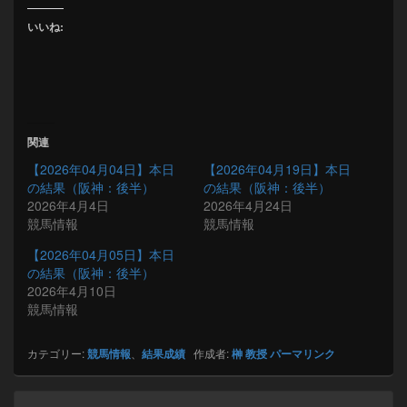
いいね:
関連
【2026年04月04日】本日
【2026年04月19日】本日
の結果（阪神：後半）
の結果（阪神：後半）
2026年4月4日
2026年4月24日
競馬情報
競馬情報
【2026年04月05日】本日
の結果（阪神：後半）
2026年4月10日
競馬情報
カテゴリー:
競馬情報
、
結果成績
作成者:
榊 教授
パーマリンク