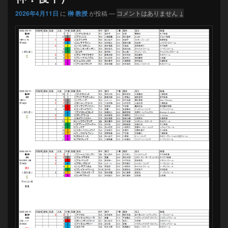
2026年4月11日
に
榊 教授
が投稿
—
コメントはありません ↓