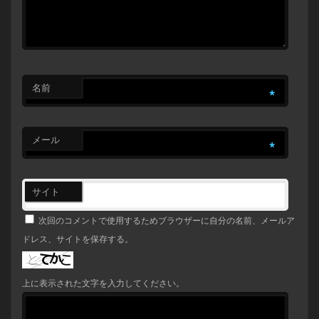
名前
*
メール
*
サイト
次回のコメントで使用するためブラウザーに自分の名前、メールア
ドレス、サイトを保存する。
上に表示された文字を入力してください。