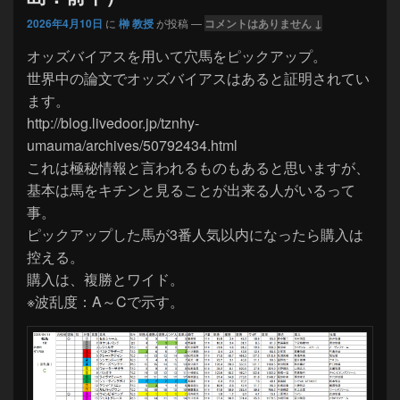
2026年4月10日
に
榊 教授
が投稿
—
コメントはありません ↓
オッズバイアスを用いて穴馬をピックアップ。
世界中の論文でオッズバイアスはあると証明されてい
ます。
http://blog.livedoor.jp/tznhy-
umauma/archives/50792434.html
これは極秘情報と言われるものもあると思いますが、
基本は馬をキチンと見ることが出来る人がいるって
事。
ピックアップした馬が3番人気以内になったら購入は
控える。
購入は、複勝とワイド。
※波乱度：A～Cで示す。