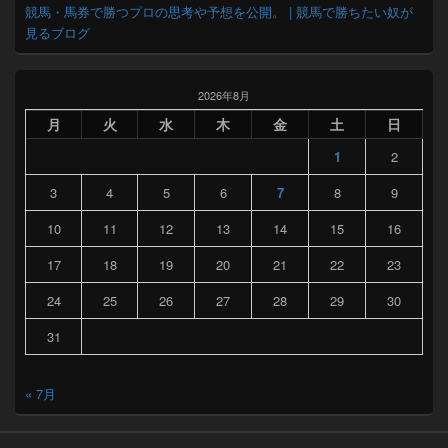
競馬・馬券で勝つプロの思考や予想を公開。 | 競馬で勝ちたい奴が
見るブログ
2026年8月
月
火
水
木
金
土
日
1
2
3
4
5
6
7
8
9
10
11
12
13
14
15
16
17
18
19
20
21
22
23
24
25
26
27
28
29
30
31
« 7月