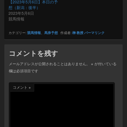
【2023年5月6日】本日の予
想（新潟：後半）
2023年5月6日
競馬情報
カテゴリー:
競馬情報
、
馬券予想
作成者:
榊 教授
パーマリンク
コメントを残す
メールアドレスが公開されることはありません。
※
が付いている
欄は必須項目です
コメント
※