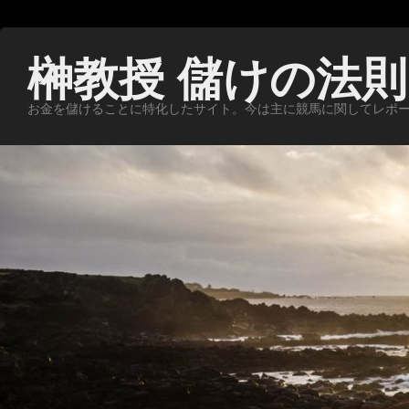
榊教授 儲けの法則
お金を儲けることに特化したサイト。今は主に競馬に関してレポ