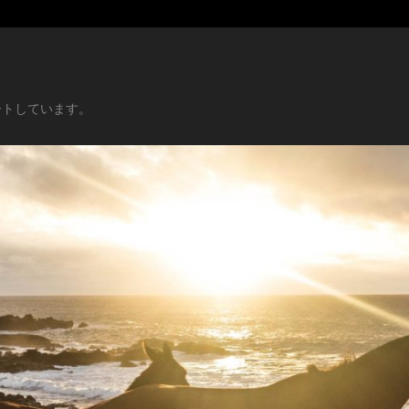
ートしています。