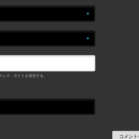
*
*
ドレス、サイトを保存する。