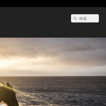
検
検
索:
索