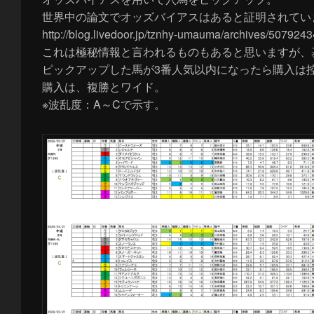
世界中の論文でオッズバイアスはあると証明されてい
http://blog.livedoor.jp/tznhy-umauma/archives/5079243
これは極秘情報と言われるものもあると思いますが、
ピックアップした馬が3番人気以内になったら購入は
購入は、複勝とワイド。
※波乱度：A～Cで示す。