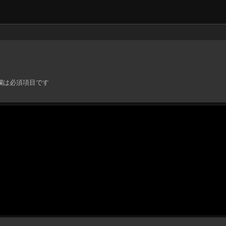
欄は必須項目です