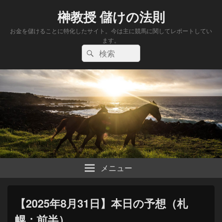
榊教授 儲けの法則
お金を儲けることに特化したサイト。今は主に競馬に関してレポートしてい
ます。
検
検
索:
索
メニュー
【2025年8月31日】本日の予想（札
幌：前半）