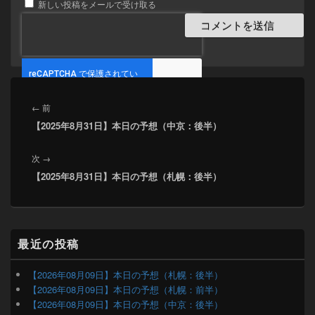
新しい投稿をメールで受け取る
投
稿
前
←
前
ナ
【2025年8月31日】本日の予想（中京：後半）
の
ビ
投
ゲ
次
次
→
稿:
ー
【2025年8月31日】本日の予想（札幌：後半）
の
シ
投
ョ
稿:
ン
メ
最近の投稿
イ
ン
サ
【2026年08月09日】本日の予想（札幌：後半）
イ
【2026年08月09日】本日の予想（札幌：前半）
ド
【2026年08月09日】本日の予想（中京：後半）
バ