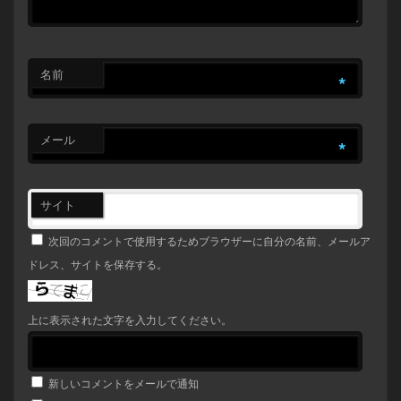
名前
*
メール
*
サイト
次回のコメントで使用するためブラウザーに自分の名前、メールア
ドレス、サイトを保存する。
上に表示された文字を入力してください。
新しいコメントをメールで通知