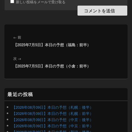
新しい投稿をメールで受け取る
投
稿
前
←
前
ナ
【2025年7月5日】本日の予想（福島：前半）
の
ビ
投
ゲ
次
次
→
稿:
ー
【2025年7月5日】本日の予想（小倉：前半）
の
シ
投
ョ
稿:
ン
メ
最近の投稿
イ
ン
サ
【2026年08月09日】本日の予想（札幌：後半）
イ
【2026年08月09日】本日の予想（札幌：前半）
ド
【2026年08月09日】本日の予想（中京：後半）
バ
【2026年08月09日】本日の予想（中京：前半）
ー
【2026年08月09日】本日の予想（新潟：後半）