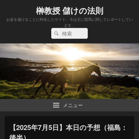
榊教授 儲けの法則
お金を儲けることに特化したサイト。今は主に競馬に関してレポートしてい
ます。
検
検
索:
索
メニュー
【2025年7月5日】本日の予想（福島：
後半）