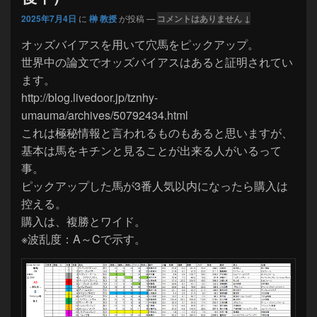
2025年7月4日
に
榊 教授
が投稿
—
コメントはありません ↓
オッズバイアスを用いて穴馬をピックアップ。
世界中の論文でオッズバイアスはあると証明されてい
ます。
http://blog.livedoor.jp/tznhy-
umauma/archives/50792434.html
これは極秘情報と言われるものもあると思いますが、
基本は馬をキチンと見ることが出来る人がいるって
事。
ピックアップした馬が3番人気以内になったら購入は
控える。
購入は、複勝とワイド。
※波乱度：A～Cで示す。