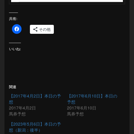
共有:
その他
いいね:
関連
【2017年4月2日】本日の予
【2017年6月10日】本日の
想
予想
2017年4月2日
2017年6月10日
馬券予想
馬券予想
【2023年5月6日】本日の予
想（新潟：後半）