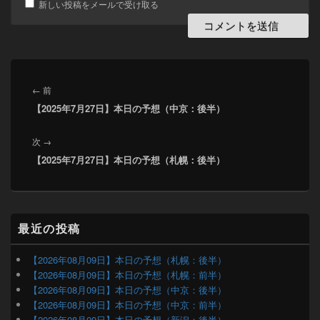
新しい投稿をメールで受け取る
投
稿
前
←
前
ナ
【2025年7月27日】本日の予想（中京：後半）
の
ビ
投
ゲ
次
次
→
稿:
ー
【2025年7月27日】本日の予想（札幌：後半）
の
シ
投
ョ
稿:
ン
メ
最近の投稿
イ
ン
サ
【2026年08月09日】本日の予想（札幌：後半）
イ
【2026年08月09日】本日の予想（札幌：前半）
ド
【2026年08月09日】本日の予想（中京：後半）
バ
【2026年08月09日】本日の予想（中京：前半）
ー
【2026年08月09日】本日の予想（新潟：後半）