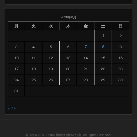
2026年8月
月
火
水
木
金
土
日
1
2
3
4
5
6
7
8
9
10
11
12
13
14
15
16
17
18
19
20
21
22
23
24
25
26
27
28
29
30
31
« 7月
著作権表示 © 2026年
榊教授 儲けの法則
. All Rights Reserved.