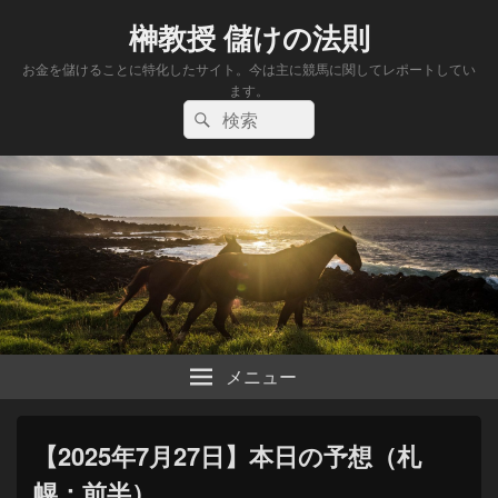
榊教授 儲けの法則
お金を儲けることに特化したサイト。今は主に競馬に関してレポートしてい
ます。
検
検
索:
索
メニュー
【2025年7月27日】本日の予想（札
幌：前半）