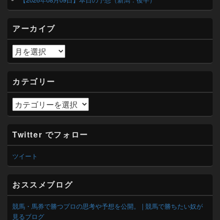
ウ
ィ
ジ
アーカイブ
ェ
ッ
ト
ア
エ
ー
リ
カ
ア
イ
カテゴリー
ブ
カ
テ
ゴ
リ
Twitter でフォロー
ー
ツイート
おススメブログ
競馬・馬券で勝つプロの思考や予想を公開。 | 競馬で勝ちたい奴が
見るブログ