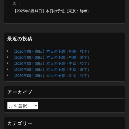
ゲ
次
次
→
稿:
ー
【2025年6月14日】本日の予想（東京：前半）
の
シ
投
ョ
稿:
ン
メ
最近の投稿
イ
ン
サ
【2026年08月09日】本日の予想（札幌：後半）
イ
【2026年08月09日】本日の予想（札幌：前半）
ド
【2026年08月09日】本日の予想（中京：後半）
バ
【2026年08月09日】本日の予想（中京：前半）
ー
【2026年08月09日】本日の予想（新潟：後半）
ウ
ィ
ジ
アーカイブ
ェ
ッ
ト
ア
エ
ー
リ
カ
ア
イ
カテゴリー
ブ