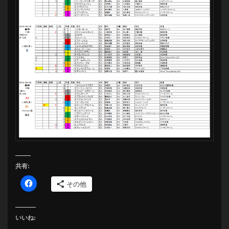
共有:
その他
いいね: