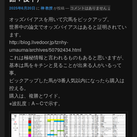
2025年6月20日
に
榊 教授
が投稿
—
コメントはありません ↓
オッズバイアスを用いて穴馬をピックアップ。
世界中の論文でオッズバイアスはあると証明されてい
ます。
http://blog.livedoor.jp/tznhy-
umauma/archives/50792434.html
これは極秘情報と言われるものもあると思いますが、
基本は馬をキチンと見ることが出来る人がいるって
事。
ピックアップした馬が3番人気以内になったら購入は
控える。
購入は、複勝とワイド。
※波乱度：A～Cで示す。