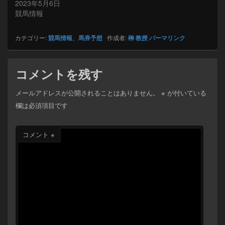
2023年5月6日
競馬情報
カテゴリー:
競馬情報
、
馬券予想
作成者:
榊 教授
パーマリンク
コメントを残す
メールアドレスが公開されることはありません。
※
が付いている
欄は必須項目です
コメント
※