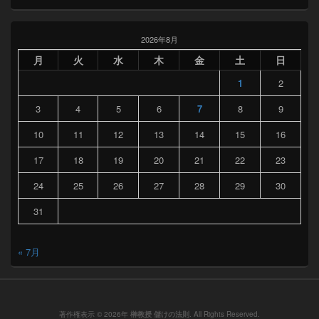
2026年8月
月
火
水
木
金
土
日
1
2
3
4
5
6
7
8
9
10
11
12
13
14
15
16
17
18
19
20
21
22
23
24
25
26
27
28
29
30
31
« 7月
著作権表示 © 2026年
榊教授 儲けの法則
. All Rights Reserved.