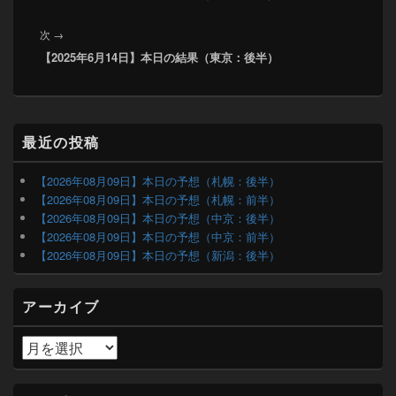
ビ
投
ゲ
次
次
→
稿:
ー
【2025年6月14日】本日の結果（東京：後半）
の
シ
投
ョ
稿:
ン
メ
最近の投稿
イ
ン
サ
【2026年08月09日】本日の予想（札幌：後半）
イ
【2026年08月09日】本日の予想（札幌：前半）
ド
【2026年08月09日】本日の予想（中京：後半）
バ
【2026年08月09日】本日の予想（中京：前半）
ー
【2026年08月09日】本日の予想（新潟：後半）
ウ
ィ
ジ
アーカイブ
ェ
ッ
ト
ア
エ
ー
リ
カ
ア