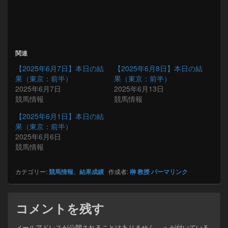
関連
【2025年6月7日】本日の結
【2025年6月8日】本日の結
果（東京：前半）
果（東京：前半）
2025年6月7日
2025年6月13日
競馬情報
競馬情報
【2025年6月1日】本日の結
果（東京：前半）
2025年6月6日
競馬情報
カテゴリー:
競馬情報
、
結果成績
作成者:
榊 教授
パーマリンク
コメントを残す
メールアドレスが公開されることはありません。
※
が付いている