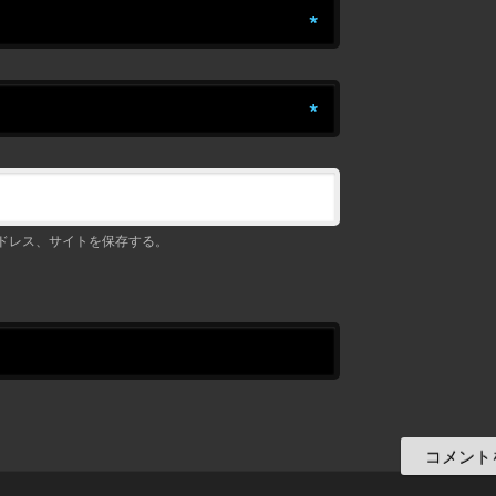
*
*
ドレス、サイトを保存する。