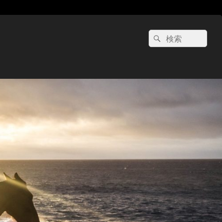
検
検
索:
索