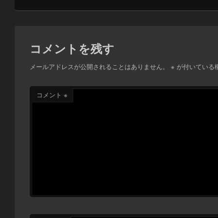
コメントを残す
メールアドレスが公開されることはありません。
※
が付いている
コメント
※