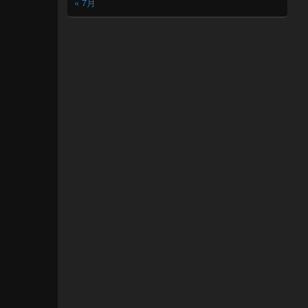
« 7月
：