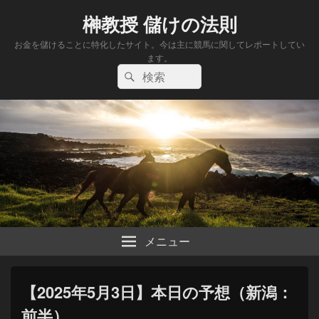
榊教授 儲けの法則
お金を儲けることに特化したサイト。今は主に競馬に関してレポートしてい
ます。
検
検
索:
索
メニュー
【2025年5月3日】本日の予想（新潟：
前半）