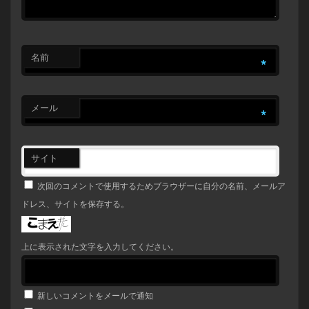
名前
*
メール
*
サイト
次回のコメントで使用するためブラウザーに自分の名前、メールア
ドレス、サイトを保存する。
上に表示された文字を入力してください。
新しいコメントをメールで通知