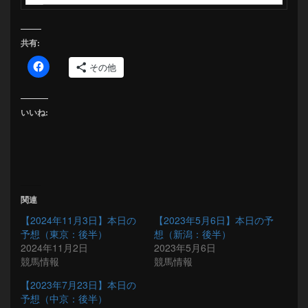
共有:
その他
いいね:
関連
【2024年11月3日】本日の
【2023年5月6日】本日の予
予想（東京：後半）
想（新潟：後半）
2024年11月2日
2023年5月6日
競馬情報
競馬情報
【2023年7月23日】本日の
予想（中京：後半）