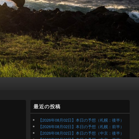
メ
最近の投稿
イ
ン
サ
【2026年08月02日】本日の予想（札幌：後半）
イ
【2026年08月02日】本日の予想（札幌：前半）
ド
【2026年08月02日】本日の予想（中京：後半）
バ