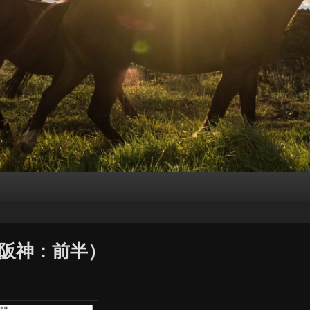
（阪神：前半）