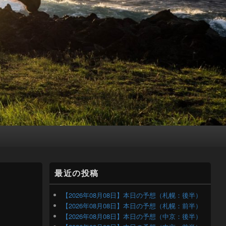
メ
最近の投稿
イ
ン
サ
【2026年08月08日】本日の予想（札幌：後半）
イ
【2026年08月08日】本日の予想（札幌：前半）
ド
【2026年08月08日】本日の予想（中京：後半）
バ