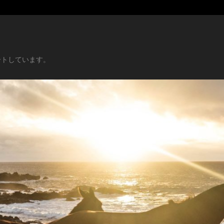
ートしています。