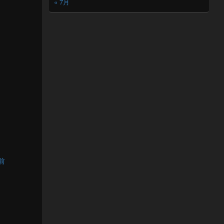
« 7月
前