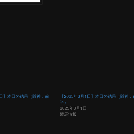
月8日】本日の結果（阪神：前
【2025年3月1日】本日の結果（阪神：
半）
2025年3月1日
競馬情報