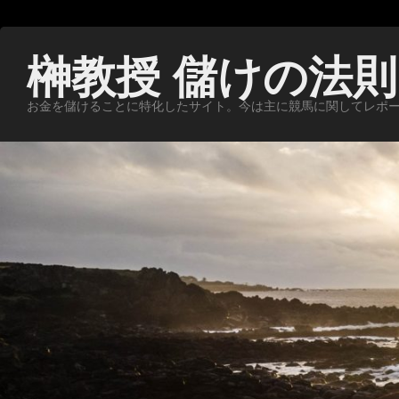
榊教授 儲けの法則
お金を儲けることに特化したサイト。今は主に競馬に関してレポ