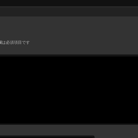
欄は必須項目です