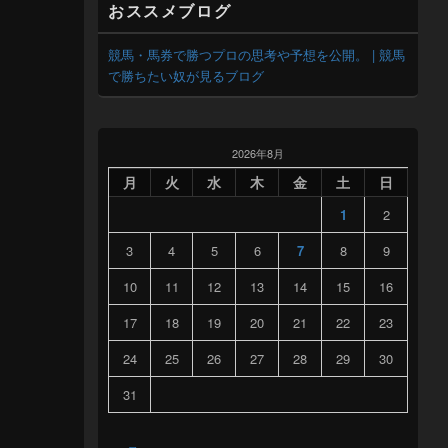
おススメブログ
競馬・馬券で勝つプロの思考や予想を公開。 | 競馬
で勝ちたい奴が見るブログ
2026年8月
月
火
水
木
金
土
日
1
2
3
4
5
6
7
8
9
10
11
12
13
14
15
16
17
18
19
20
21
22
23
24
25
26
27
28
29
30
31