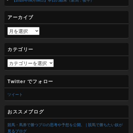
ウ
ィ
ジ
アーカイブ
ェ
ッ
ト
ア
エ
ー
リ
カ
ア
イ
カテゴリー
ブ
カ
テ
ゴ
リ
Twitter でフォロー
ー
ツイート
おススメブログ
競馬・馬券で勝つプロの思考や予想を公開。 | 競馬で勝ちたい奴が
見るブログ