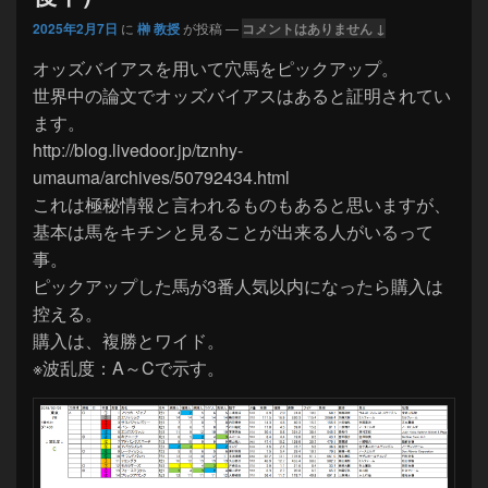
2025年2月7日
に
榊 教授
が投稿
—
コメントはありません ↓
オッズバイアスを用いて穴馬をピックアップ。
世界中の論文でオッズバイアスはあると証明されてい
ます。
http://blog.livedoor.jp/tznhy-
umauma/archives/50792434.html
これは極秘情報と言われるものもあると思いますが、
基本は馬をキチンと見ることが出来る人がいるって
事。
ピックアップした馬が3番人気以内になったら購入は
控える。
購入は、複勝とワイド。
※波乱度：A～Cで示す。