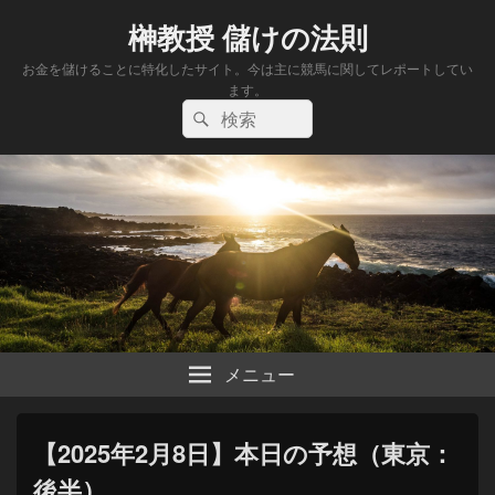
榊教授 儲けの法則
お金を儲けることに特化したサイト。今は主に競馬に関してレポートしてい
ます。
検
検
索:
索
メニュー
【2025年2月8日】本日の予想（東京：
後半）