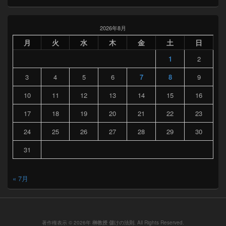
2026年8月
月
火
水
木
金
土
日
1
2
3
4
5
6
7
8
9
10
11
12
13
14
15
16
17
18
19
20
21
22
23
24
25
26
27
28
29
30
31
« 7月
著作権表示 © 2026年
榊教授 儲けの法則
. All Rights Reserved.