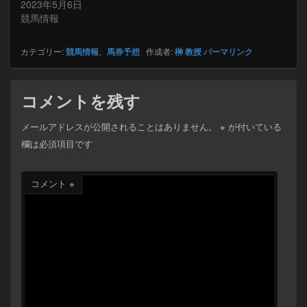
2023年5月6日
競馬情報
カテゴリー:
競馬情報
、
馬券予想
作成者:
榊 教授
パーマリンク
コメントを残す
メールアドレスが公開されることはありません。
※
が付いている
欄は必須項目です
コメント
※