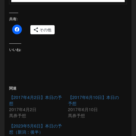
共有:
その他
いいね:
関連
【2017年4月2日】本日の予
【2017年6月10日】本日の
想
予想
2017年4月2日
2017年6月10日
馬券予想
馬券予想
【2023年5月6日】本日の予
想（新潟：後半）