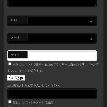
名前
*
メール
*
サイト
次回のコメントで使用するためブラウザーに自分の名前、メールア
ドレス、サイトを保存する。
上に表示された文字を入力してください。
新しいコメントをメールで通知