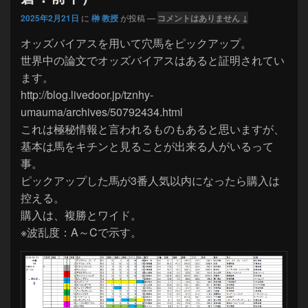
2025年2月21日
に
榊 教授
が投稿
—
コメントはありません ↓
オッズバイアスを用いて穴馬をピックアップ。
世界中の論文でオッズバイアスはあると証明されてい
ます。
http://blog.livedoor.jp/tznhy-
umauma/archives/50792434.html
これは極秘情報と言われるものもあると思いますが、
基本は馬をキチンと見ることが出来る人がいるって
事。
ピックアップした馬が3番人気以内になったら購入は
控える。
購入は、複勝とワイド。
※波乱度：A～Cで示す。