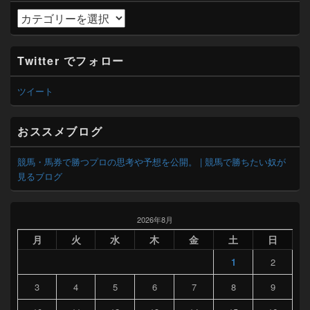
カ
テ
ゴ
リ
Twitter でフォロー
ー
ツイート
おススメブログ
競馬・馬券で勝つプロの思考や予想を公開。 | 競馬で勝ちたい奴が
見るブログ
2026年8月
月
火
水
木
金
土
日
1
2
3
4
5
6
7
8
9