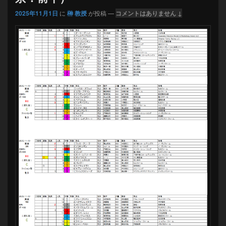
2025年11月1日
に
榊 教授
が投稿
—
コメントはありません ↓