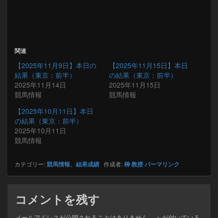
関連
【2025年11月9日】本日の
【2025年11月15日】本日
結果（東京：前半）
の結果（東京：前半）
2025年11月14日
2025年11月15日
競馬情報
競馬情報
【2025年10月11日】本日
の結果（東京：前半）
2025年10月11日
競馬情報
カテゴリー:
競馬情報
、
結果成績
作成者:
榊 教授
パーマリンク
コメントを残す
メールアドレスが公開されることはありません。
※
が付いている