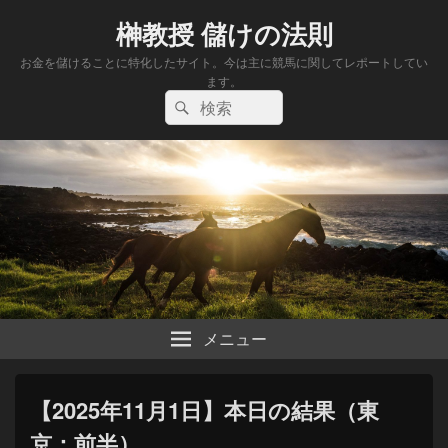
榊教授 儲けの法則
お金を儲けることに特化したサイト。今は主に競馬に関してレポートしてい
ます。
検
検
索:
索
メニュー
【2025年11月1日】本日の結果（東
京：前半）