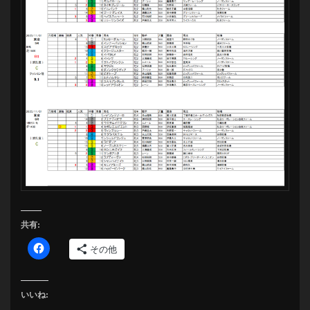
共有:
その他
いいね: