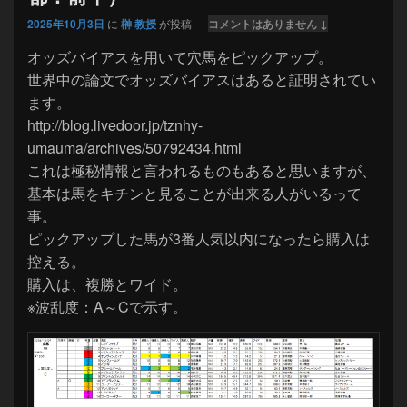
2025年10月3日
に
榊 教授
が投稿
—
コメントはありません ↓
オッズバイアスを用いて穴馬をピックアップ。
世界中の論文でオッズバイアスはあると証明されてい
ます。
http://blog.livedoor.jp/tznhy-
umauma/archives/50792434.html
これは極秘情報と言われるものもあると思いますが、
基本は馬をキチンと見ることが出来る人がいるって
事。
ピックアップした馬が3番人気以内になったら購入は
控える。
購入は、複勝とワイド。
※波乱度：A～Cで示す。