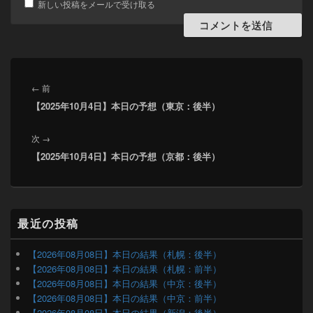
新しい投稿をメールで受け取る
投
稿
前
←
前
ナ
【2025年10月4日】本日の予想（東京：後半）
の
ビ
投
ゲ
次
次
→
稿:
ー
【2025年10月4日】本日の予想（京都：後半）
の
シ
投
ョ
稿:
ン
メ
最近の投稿
イ
ン
サ
【2026年08月08日】本日の結果（札幌：後半）
イ
【2026年08月08日】本日の結果（札幌：前半）
ド
【2026年08月08日】本日の結果（中京：後半）
バ
【2026年08月08日】本日の結果（中京：前半）
ー
【2026年08月08日】本日の結果（新潟：後半）