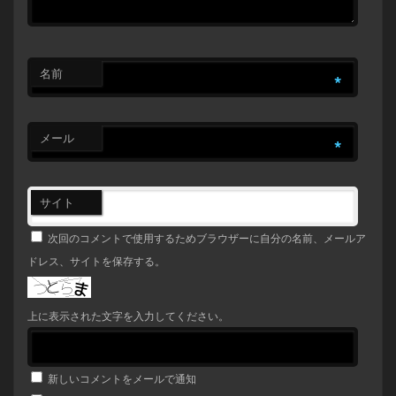
名前
*
メール
*
サイト
次回のコメントで使用するためブラウザーに自分の名前、メールア
ドレス、サイトを保存する。
上に表示された文字を入力してください。
新しいコメントをメールで通知