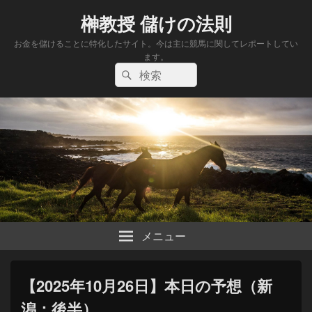
榊教授 儲けの法則
お金を儲けることに特化したサイト。今は主に競馬に関してレポートしてい
ます。
検
検
索:
索
メニュー
【2025年10月26日】本日の予想（新
潟：後半）