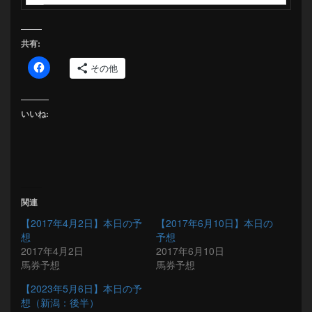
共有:
その他
いいね:
関連
【2017年4月2日】本日の予
【2017年6月10日】本日の
想
予想
2017年4月2日
2017年6月10日
馬券予想
馬券予想
【2023年5月6日】本日の予
想（新潟：後半）