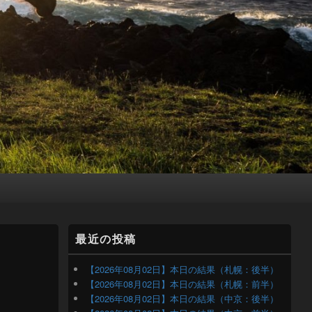
メ
最近の投稿
イ
ン
サ
【2026年08月02日】本日の結果（札幌：後半）
イ
【2026年08月02日】本日の結果（札幌：前半）
ド
【2026年08月02日】本日の結果（中京：後半）
バ