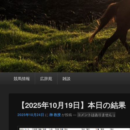
メ
競馬情報
広辞苑
雑談
イ
ン
メ
ニ
【2025年10月19日】本日の結
ュ
ー
2025年10月24日
に
榊 教授
が投稿
—
コメントはありません ↓