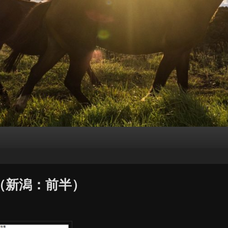
果（新潟：前半）