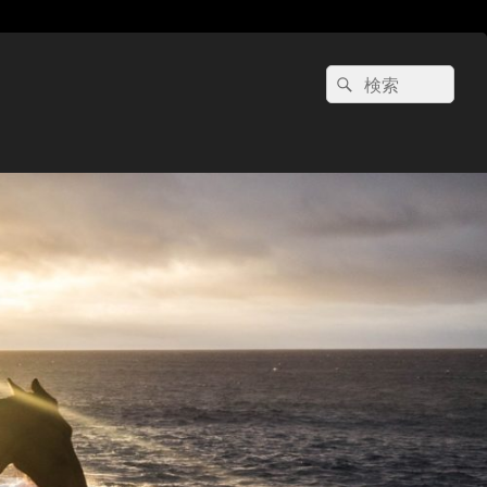
検
検
索:
索