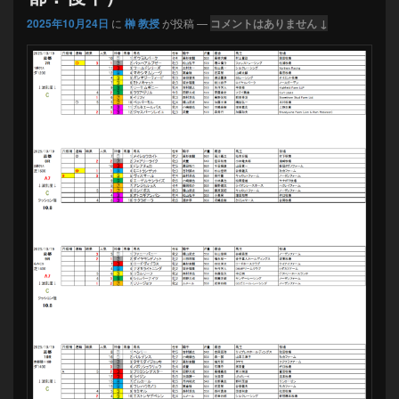
2025年10月24日
に
榊 教授
が投稿
—
コメントはありません ↓