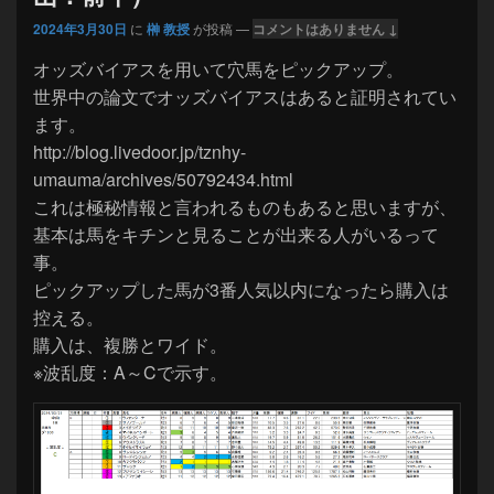
2024年3月30日
に
榊 教授
が投稿
—
コメントはありません ↓
オッズバイアスを用いて穴馬をピックアップ。
世界中の論文でオッズバイアスはあると証明されてい
ます。
http://blog.livedoor.jp/tznhy-
umauma/archives/50792434.html
これは極秘情報と言われるものもあると思いますが、
基本は馬をキチンと見ることが出来る人がいるって
事。
ピックアップした馬が3番人気以内になったら購入は
控える。
購入は、複勝とワイド。
※波乱度：A～Cで示す。