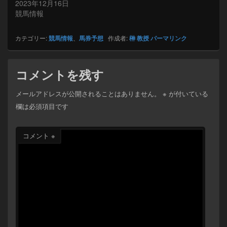
2023年12月16日
競馬情報
カテゴリー:
競馬情報
、
馬券予想
作成者:
榊 教授
パーマリンク
コメントを残す
メールアドレスが公開されることはありません。
※
が付いている
欄は必須項目です
コメント
※