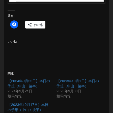
共有:
その他
いいね:
関連
【2024年9月22日】本日の
【2023年10月1日】本日の
予想（中山：後半）
予想（中山：後半）
2024年9月21日
2023年9月30日
競馬情報
競馬情報
【2023年12月17日】本日
の予想（中山：後半）