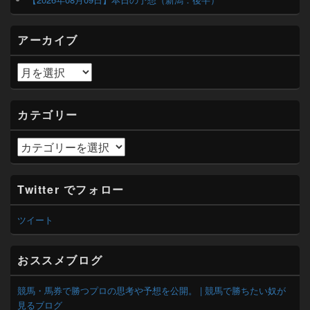
ウ
ィ
ジ
アーカイブ
ェ
ッ
ト
ア
エ
ー
リ
カ
ア
イ
カテゴリー
ブ
カ
テ
ゴ
リ
Twitter でフォロー
ー
ツイート
おススメブログ
競馬・馬券で勝つプロの思考や予想を公開。 | 競馬で勝ちたい奴が
見るブログ