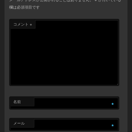
欄は必須項目です
コメント
※
名前
*
メール
*