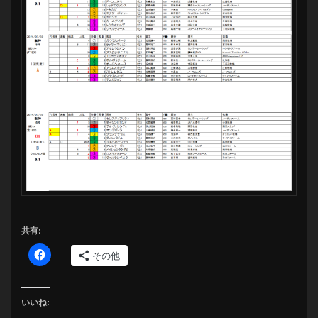
共有:
その他
いいね: