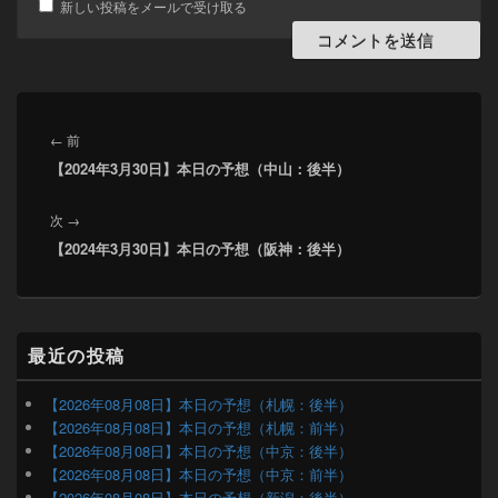
新しい投稿をメールで受け取る
投
稿
前
←
前
ナ
【2024年3月30日】本日の予想（中山：後半）
の
ビ
投
ゲ
次
次
→
稿:
ー
【2024年3月30日】本日の予想（阪神：後半）
の
シ
投
ョ
稿:
ン
メ
最近の投稿
イ
ン
サ
【2026年08月08日】本日の予想（札幌：後半）
イ
【2026年08月08日】本日の予想（札幌：前半）
ド
【2026年08月08日】本日の予想（中京：後半）
バ
【2026年08月08日】本日の予想（中京：前半）
ー
【2026年08月08日】本日の予想（新潟：後半）