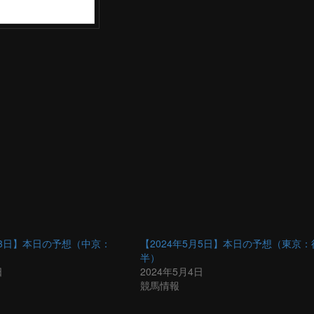
月23日】本日の予想（中京：
【2024年5月5日】本日の予想（東京：
半）
日
2024年5月4日
競馬情報