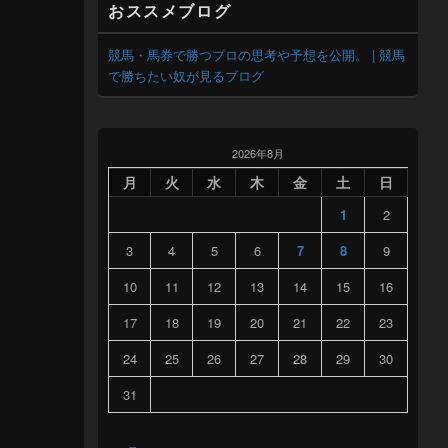
おススメブログ
競馬・馬券で勝つプロの思考や予想を公開。 | 競馬
で勝ちたい奴が見るブログ
2026年8月
月
火
水
木
金
土
日
1
2
3
4
5
6
7
8
9
10
11
12
13
14
15
16
17
18
19
20
21
22
23
24
25
26
27
28
29
30
31