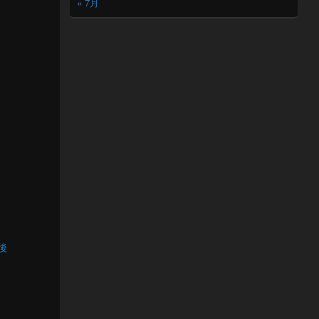
« 7月
後