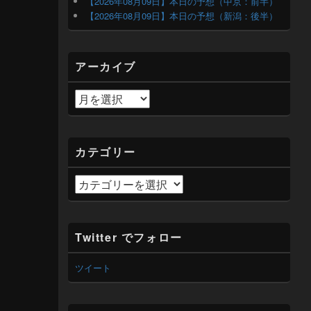
【2026年08月09日】本日の予想（中京：前半）
ー
【2026年08月09日】本日の予想（新潟：後半）
ウ
ィ
ジ
ェ
アーカイブ
ッ
ト
エ
ア
リ
ー
ア
カ
イ
カテゴリー
ブ
カ
テ
ゴ
リ
Twitter でフォロー
ー
ツイート