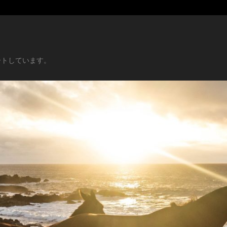
ートしています。