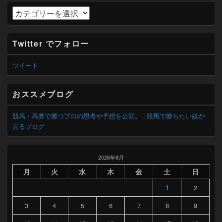
カ
テ
ゴ
リ
Twitter でフォロー
ー
ツイート
おススメブログ
競馬・馬券で勝つプロの思考や予想を公開。 | 競馬で勝ちたい奴が
見るブログ
2026年8月
月
火
水
木
金
土
日
1
2
3
4
5
6
7
8
9