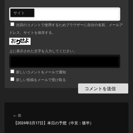
サイト
次回のコメントで使用するためブラウザーに自分の名前、メールア
ドレス、サイトを保存する。
上に表示された文字を入力してください。
新しいコメントをメールで通知
新しい投稿をメールで受け取る
投
稿
前
←
前
ナ
【2024年3月17日】本日の予想（中京：後半）
の
ビ
投