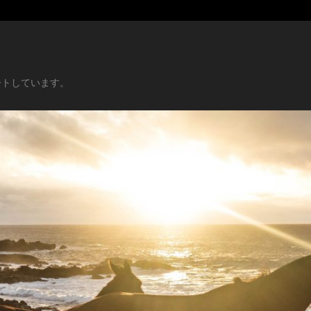
ートしています。