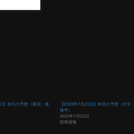
月6日】本日の予想（新潟：後
【2023年7月23日】本日の予想（中京
後半）
2023年7月22日
競馬情報