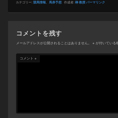
カテゴリー:
競馬情報
、
馬券予想
作成者:
榊 教授
パーマリンク
コメントを残す
メールアドレスが公開されることはありません。
※
が付いている
コメント
※