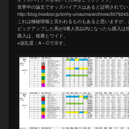
世界中の論文でオッズバイアスはあると証明されてい
http://blog.livedoor.jp/tznhy-umauma/archives/5079243
これは極秘情報と言われるものもあると思いますが、
ピックアップした馬が3番人気以内になったら購入は
購入は、複勝とワイド。
※波乱度：A～Cで示す。