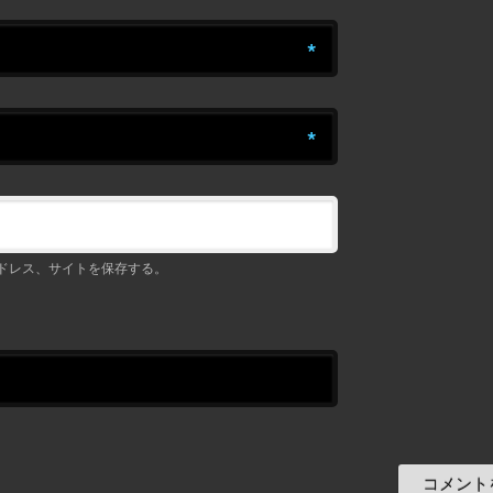
*
*
ドレス、サイトを保存する。