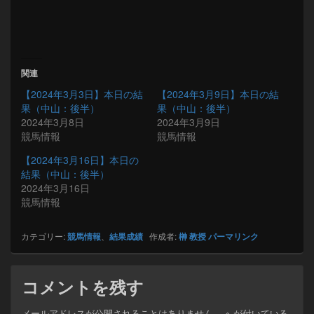
関連
【2024年3月3日】本日の結
【2024年3月9日】本日の結
果（中山：後半）
果（中山：後半）
2024年3月8日
2024年3月9日
競馬情報
競馬情報
【2024年3月16日】本日の
結果（中山：後半）
2024年3月16日
競馬情報
カテゴリー:
競馬情報
、
結果成績
作成者:
榊 教授
パーマリンク
コメントを残す
メールアドレスが公開されることはありません。
※
が付いている