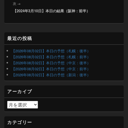
ゲ
次
次
→
稿:
ー
【2024年3月10日】本日の結果（阪神：前半）
の
シ
投
ョ
稿:
ン
メ
最近の投稿
イ
ン
サ
【2026年08月02日】本日の予想（札幌：後半）
イ
【2026年08月02日】本日の予想（札幌：前半）
ド
【2026年08月02日】本日の予想（中京：後半）
バ
【2026年08月02日】本日の予想（中京：前半）
ー
【2026年08月02日】本日の予想（新潟：後半）
ウ
ィ
ジ
アーカイブ
ェ
ッ
ト
ア
エ
ー
リ
カ
ア
イ
カテゴリー
ブ