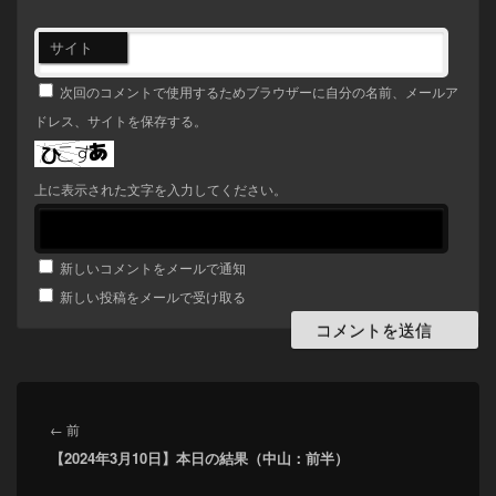
サイト
次回のコメントで使用するためブラウザーに自分の名前、メールア
ドレス、サイトを保存する。
上に表示された文字を入力してください。
新しいコメントをメールで通知
新しい投稿をメールで受け取る
投
稿
前
←
前
ナ
【2024年3月10日】本日の結果（中山：前半）
の
ビ
投