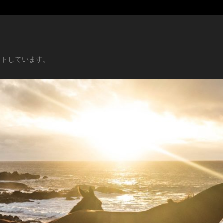
ートしています。