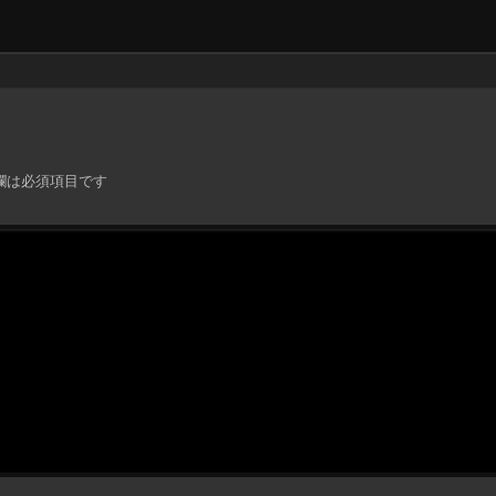
欄は必須項目です