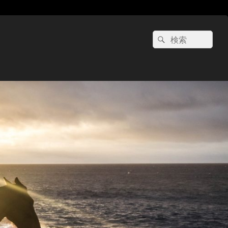
検
検
索:
索