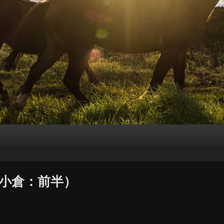
（小倉：前半）