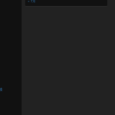
« 7月
後