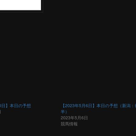
10日】本日の予想
【2023年5月6日】本日の予想（新潟：
日
半）
2023年5月6日
競馬情報