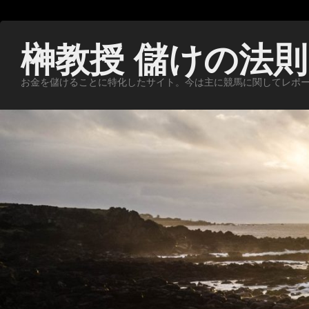
榊教授 儲けの法則
お金を儲けることに特化したサイト。今は主に競馬に関してレポ