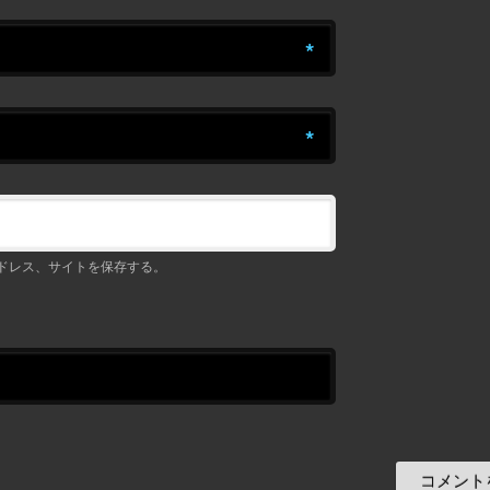
*
*
ドレス、サイトを保存する。