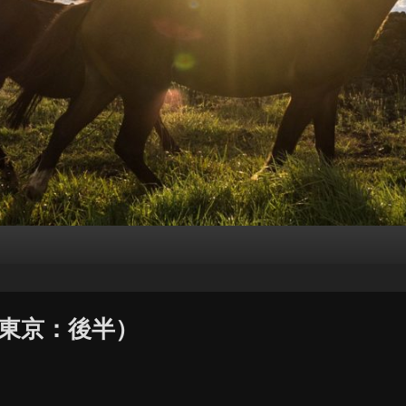
（東京：後半）