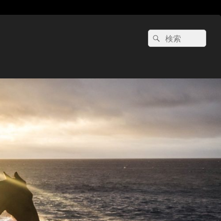
検
検
索:
索