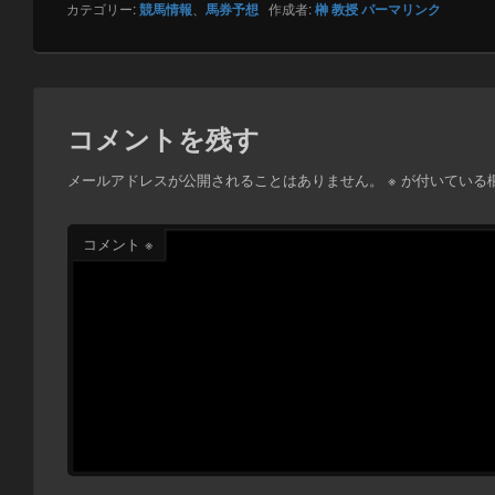
カテゴリー:
競馬情報
、
馬券予想
作成者:
榊 教授
パーマリンク
コメントを残す
メールアドレスが公開されることはありません。
※
が付いている
コメント
※