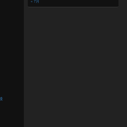
« 7月
後