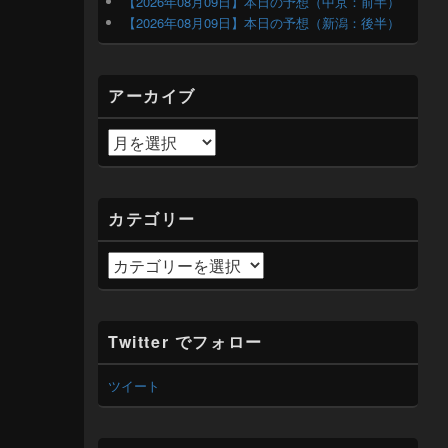
【2026年08月09日】本日の予想（中京：前半）
ー
【2026年08月09日】本日の予想（新潟：後半）
ウ
ィ
ジ
ェ
アーカイブ
ッ
ト
エ
ア
リ
ー
ア
カ
イ
カテゴリー
ブ
カ
テ
ゴ
リ
Twitter でフォロー
ー
ツイート