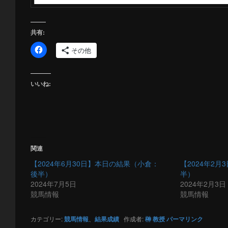
共有:
その他
いいね:
関連
【2024年6月30日】本日の結果（小倉：
【2024年2
後半）
半）
2024年7月5日
2024年2月3日
競馬情報
競馬情報
カテゴリー:
競馬情報
、
結果成績
作成者:
榊 教授
パーマリンク