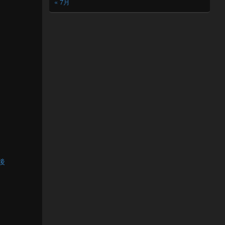
« 7月
後