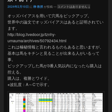
2024年2月10日
に
榊 教授
が投稿
—
コメントはありません ↓
オッズバイアスを用いて穴馬をピックアップ。
世界中の論文でオッズバイアスはあると証明されてい
ます。
http://blog.livedoor.jp/tznhy-
umauma/archives/50792434.html
これは極秘情報と言われるものもあると思いますが、
基本は馬をキチンと見ることが出来る人がいるって
事。
ピックアップした馬が3番人気以内になったら購入は
控える。
購入は、複勝とワイド。
※波乱度：A～Cで示す。