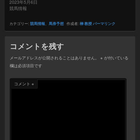
2023年5月6日
競馬情報
カテゴリー:
競馬情報
、
馬券予想
作成者:
榊 教授
パーマリンク
コメントを残す
メールアドレスが公開されることはありません。
※
が付いている
欄は必須項目です
コメント
※