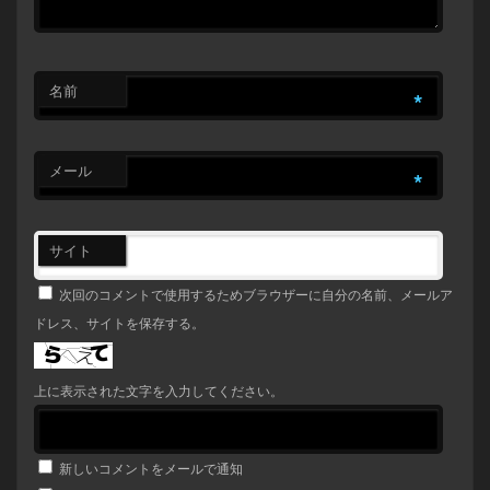
名前
*
メール
*
サイト
次回のコメントで使用するためブラウザーに自分の名前、メールア
ドレス、サイトを保存する。
上に表示された文字を入力してください。
新しいコメントをメールで通知