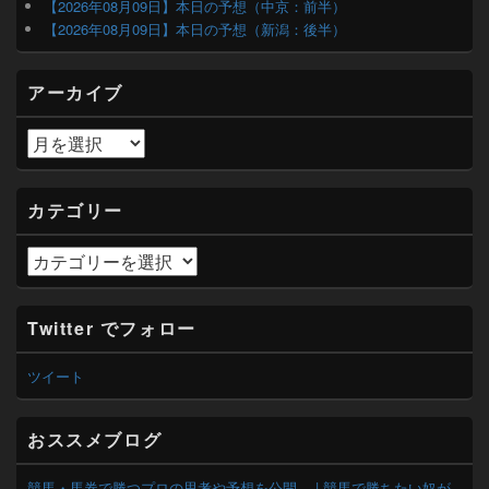
【2026年08月09日】本日の予想（中京：前半）
ー
【2026年08月09日】本日の予想（新潟：後半）
ウ
ィ
ジ
アーカイブ
ェ
ッ
ト
ア
エ
ー
リ
カ
ア
イ
カテゴリー
ブ
カ
テ
ゴ
リ
Twitter でフォロー
ー
ツイート
おススメブログ
競馬・馬券で勝つプロの思考や予想を公開。 | 競馬で勝ちたい奴が