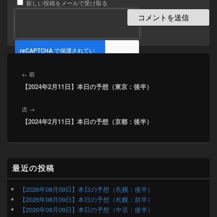
新しい投稿をメールで受け取る
投
稿
前
←
前
ナ
【2024年2月11日】本日の予想（東京：後半）
の
ビ
投
ゲ
次
次
→
稿:
ー
【2024年2月11日】本日の予想（京都：後半）
の
シ
投
ョ
稿:
ン
メ
最近の投稿
イ
ン
サ
【2026年08月09日】本日の予想（札幌：後半）
イ
【2026年08月09日】本日の予想（札幌：前半）
ド
【2026年08月09日】本日の予想（中京：後半）
バ