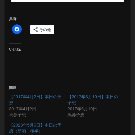
共有:
その他
いいね:
関連
【2017年4月2日】本日の予
【2017年6月10日】本日の
想
予想
2017年4月2日
2017年6月10日
馬券予想
馬券予想
【2023年5月6日】本日の予
想（新潟：後半）