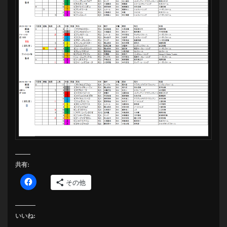
共有:
その他
いいね: