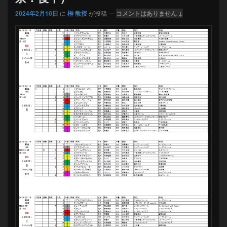
2024年2月10日
に
榊 教授
が投稿
—
コメントはありません ↓