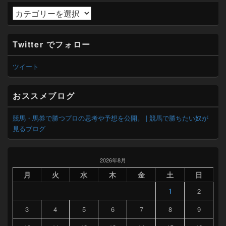
カ
テ
ゴ
リ
Twitter でフォロー
ー
ツイート
おススメブログ
競馬・馬券で勝つプロの思考や予想を公開。 | 競馬で勝ちたい奴が
見るブログ
2026年8月
月
火
水
木
金
土
日
1
2
3
4
5
6
7
8
9