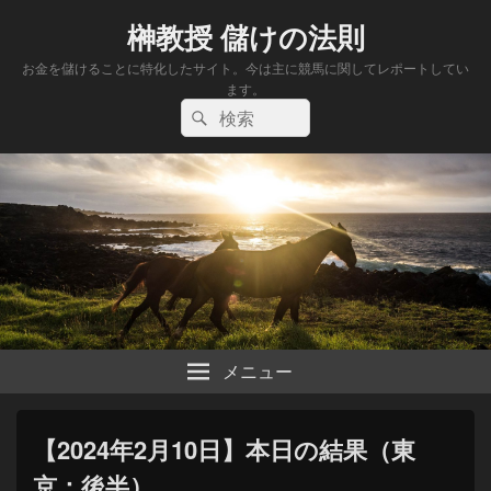
榊教授 儲けの法則
お金を儲けることに特化したサイト。今は主に競馬に関してレポートしてい
ます。
検
検
索:
索
メニュー
【2024年2月10日】本日の結果（東
京：後半）