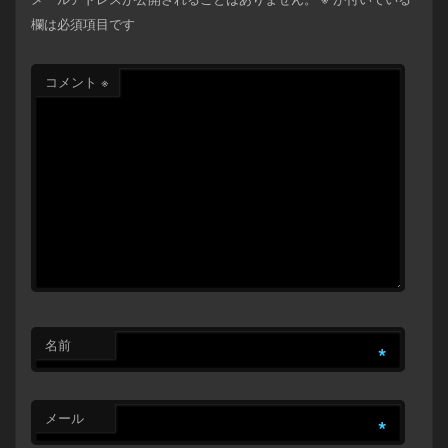
欄は必須項目です
コメント
※
名前
*
メール
*