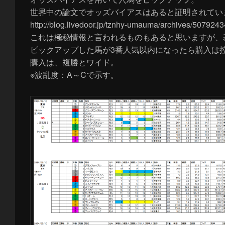
世界中の論文でオッズバイアスはあると証明されてい
http://blog.livedoor.jp/tznhy-umauma/archives/5079243
これは極秘情報と言われるものもあると思いますが、
ピックアップした馬が3番人気以内になったら購入は
購入は、複勝とワイド。
※波乱度：A～Cで示す。