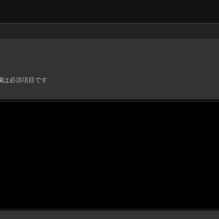
欄は必須項目です