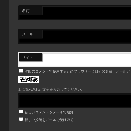
名前
メール
サイト
次回のコメントで使用するためブラウザーに自分の名前、メールア
上に表示された文字を入力してください。
新しいコメントをメールで通知
新しい投稿をメールで受け取る