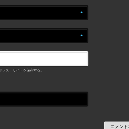
*
*
ドレス、サイトを保存する。