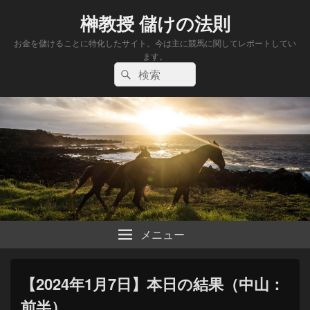
榊教授 儲けの法則
お金を儲けることに特化したサイト。今は主に競馬に関してレポートしてい
ます。
検
検
索:
索
メニュー
【2024年1月7日】本日の結果（中山：
前半）