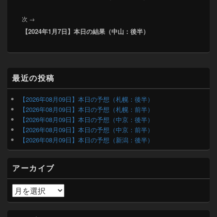
ビ
投
ゲ
次
次
→
稿:
ー
【2024年1月7日】本日の結果（中山：後半）
の
シ
投
ョ
稿:
ン
メ
最近の投稿
イ
ン
サ
【2026年08月09日】本日の予想（札幌：後半）
イ
【2026年08月09日】本日の予想（札幌：前半）
ド
【2026年08月09日】本日の予想（中京：後半）
バ
【2026年08月09日】本日の予想（中京：前半）
ー
【2026年08月09日】本日の予想（新潟：後半）
ウ
ィ
ジ
アーカイブ
ェ
ッ
ト
ア
エ
ー
リ
カ
ア