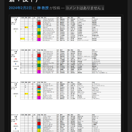
2024年2月2日
に
榊 教授
が投稿
—
コメントはありません ↓