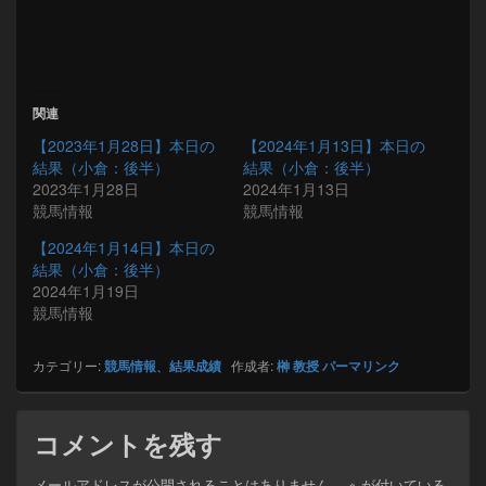
関連
【2023年1月28日】本日の
【2024年1月13日】本日の
結果（小倉：後半）
結果（小倉：後半）
2023年1月28日
2024年1月13日
競馬情報
競馬情報
【2024年1月14日】本日の
結果（小倉：後半）
2024年1月19日
競馬情報
カテゴリー:
競馬情報
、
結果成績
作成者:
榊 教授
パーマリンク
コメントを残す
メールアドレスが公開されることはありません。
※
が付いている