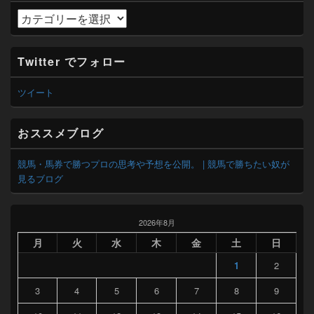
カ
テ
ゴ
リ
Twitter でフォロー
ー
ツイート
おススメブログ
競馬・馬券で勝つプロの思考や予想を公開。 | 競馬で勝ちたい奴が
見るブログ
2026年8月
月
火
水
木
金
土
日
1
2
3
4
5
6
7
8
9