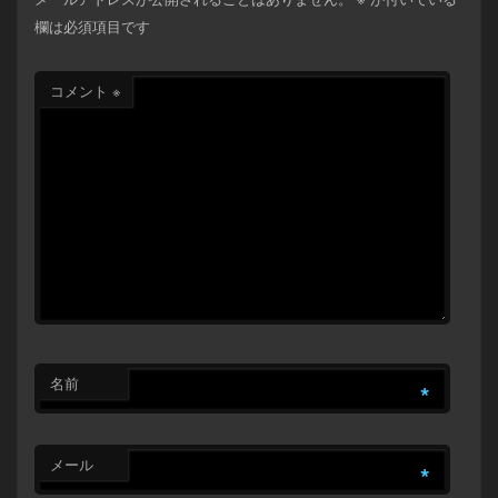
欄は必須項目です
コメント
※
名前
*
メール
*