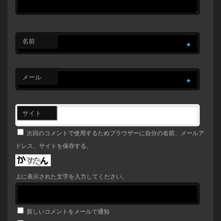
名前
*
メール
*
サイト
次回のコメントで使用するためブラウザーに自分の名前、メールア
ドレス、サイトを保存する。
上に表示された文字を入力してください。
新しいコメントをメールで通知