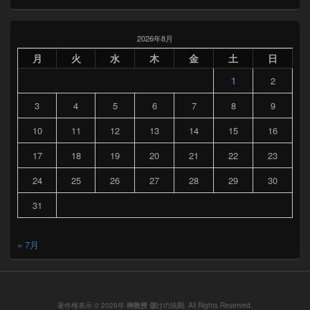
2026年8月
月
火
水
木
金
土
日
1
2
3
4
5
6
7
8
9
10
11
12
13
14
15
16
17
18
19
20
21
22
23
24
25
26
27
28
29
30
31
« 7月
著作権表示 © 2026年
榊教授 儲けの法則
. All Rights Reserved.