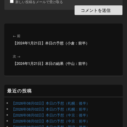
新しい投稿をメールで受け取る
投
稿
前
←
前
ナ
【2024年1月21日】本日の予想（小倉：前半）
の
ビ
投
ゲ
次
次
→
稿:
ー
【2024年1月21日】本日の結果（中山：前半）
の
シ
投
ョ
稿:
ン
メ
最近の投稿
イ
ン
サ
【2026年08月02日】本日の予想（札幌：後半）
イ
【2026年08月02日】本日の予想（札幌：前半）
ド
【2026年08月02日】本日の予想（中京：後半）
バ
【2026年08月02日】本日の予想（中京：前半）
ー
【2026年08月02日】本日の予想（新潟：後半）