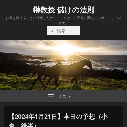
榊教授 儲けの法則
お金を儲けることに特化したサイト。今は主に競馬に関してレポートしてい
ます。
検
検
索:
索
メニュー
【2024年1月21日】本日の予想（小
倉：後半）