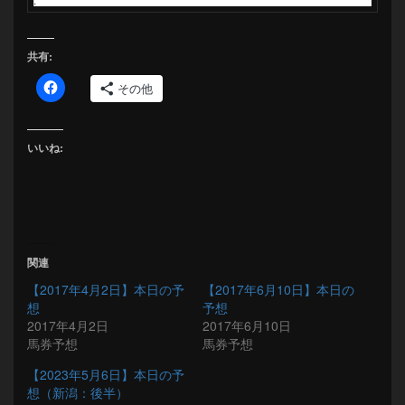
共有:
その他
いいね:
関連
【2017年4月2日】本日の予
【2017年6月10日】本日の
想
予想
2017年4月2日
2017年6月10日
馬券予想
馬券予想
【2023年5月6日】本日の予
想（新潟：後半）