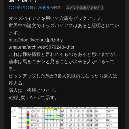
2024年1月20日
に
榊 教授
が投稿
—
コメントはありません ↓
オッズバイアスを用いて穴馬をピックアップ。
世界中の論文でオッズバイアスはあると証明されてい
ます。
http://blog.livedoor.jp/tznhy-
umauma/archives/50792434.html
これは極秘情報と言われるものもあると思いますが、
基本は馬をキチンと見ることが出来る人がいるって
事。
ピックアップした馬が3番人気以内になったら購入は
控える。
購入は、複勝とワイド。
※波乱度：A～Cで示す。