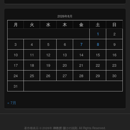
2026年8月
月
火
水
木
金
土
日
1
2
3
4
5
6
7
8
9
10
11
12
13
14
15
16
17
18
19
20
21
22
23
24
25
26
27
28
29
30
31
« 7月
著作権表示 © 2026年
榊教授 儲けの法則
. All Rights Reserved.