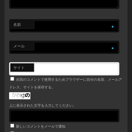
名前
*
メール
*
サイト
次回のコメントで使用するためブラウザーに自分の名前、メールア
ドレス、サイトを保存する。
上に表示された文字を入力してください。
新しいコメントをメールで通知