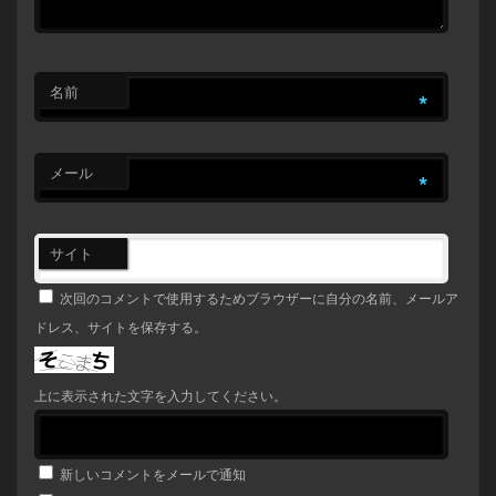
名前
*
メール
*
サイト
次回のコメントで使用するためブラウザーに自分の名前、メールア
ドレス、サイトを保存する。
上に表示された文字を入力してください。
新しいコメントをメールで通知