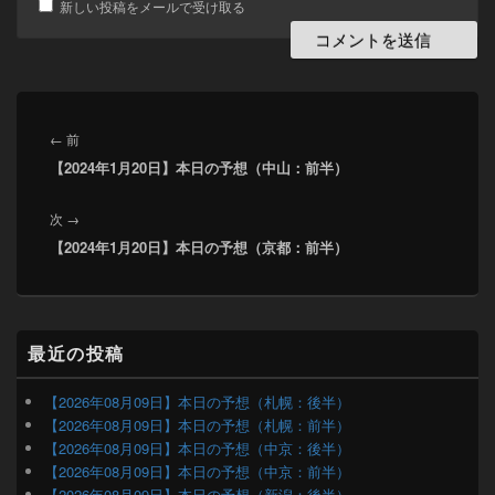
新しい投稿をメールで受け取る
投
稿
前
←
前
ナ
【2024年1月20日】本日の予想（中山：前半）
の
ビ
投
ゲ
次
次
→
稿:
ー
【2024年1月20日】本日の予想（京都：前半）
の
シ
投
ョ
稿:
ン
メ
最近の投稿
イ
ン
サ
【2026年08月09日】本日の予想（札幌：後半）
イ
【2026年08月09日】本日の予想（札幌：前半）
ド
【2026年08月09日】本日の予想（中京：後半）
バ
【2026年08月09日】本日の予想（中京：前半）
ー
【2026年08月09日】本日の予想（新潟：後半）