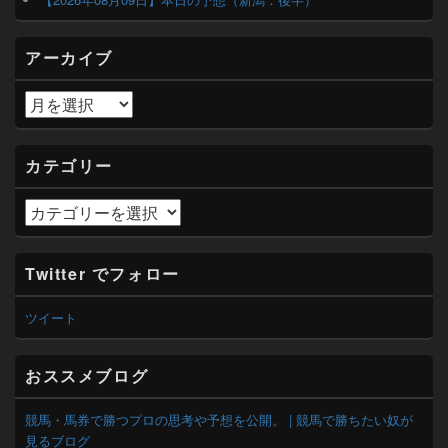
ウ
ィ
ジ
アーカイブ
ェ
ッ
ト
ア
エ
ー
リ
カ
ア
イ
カテゴリー
ブ
カ
テ
ゴ
リ
Twitter でフォロー
ー
ツイート
おススメブログ
競馬・馬券で勝つプロの思考や予想を公開。 | 競馬で勝ちたい奴が
見るブログ