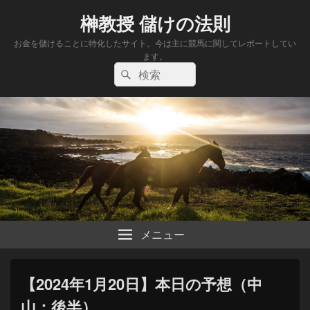
榊教授 儲けの法則
お金を儲けることに特化したサイト。今は主に競馬に関してレポートしてい
ます。
検
検
索:
索
メニュー
【2024年1月20日】本日の予想（中
山：後半）